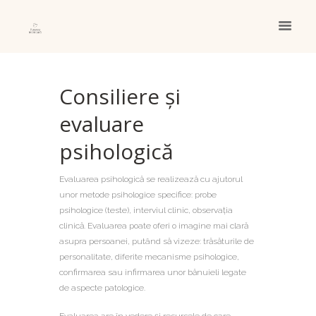
Consiliere și
evaluare
psihologică
Evaluarea psihologică se realizează cu ajutorul
unor metode psihologice specifice: probe
psihologice (teste), interviul clinic, observația
clinică. Evaluarea poate oferi o imagine mai clară
asupra persoanei, putând să vizeze: trăsăturile de
personalitate, diferite mecanisme psihologice,
confirmarea sau infirmarea unor bănuieli legate
de aspecte patologice.
Evaluarea are în vedere și resursele de care