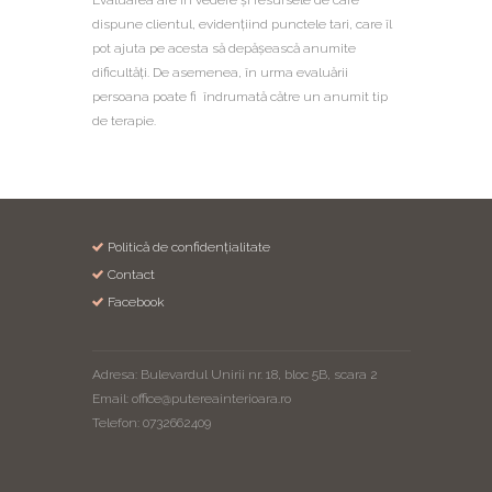
dispune clientul, evidențiind punctele tari, care îl
pot ajuta pe acesta să depășească anumite
dificultăți. De asemenea, în urma evaluării
persoana poate fi îndrumată către un anumit tip
de terapie.
Politică de confidențialitate
Contact
Facebook
Adresa: Bulevardul Unirii nr. 18, bloc 5B, scara 2
Email: office@putereainterioara.ro
Telefon: 0732662409