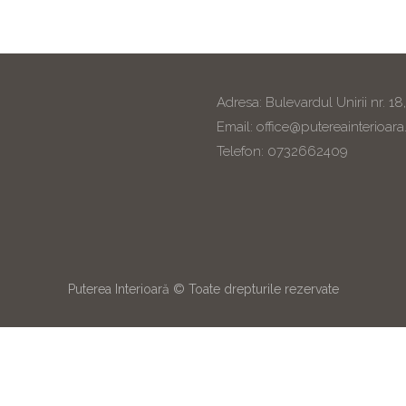
Adresa: Bulevardul Unirii nr. 18
Email: office@putereainterioara
Telefon: 0732662409
Puterea Interioară © Toate drepturile rezervate