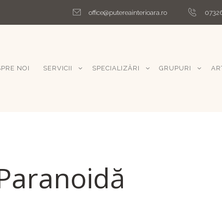
office@putereainterioara.ro
0732
PRE NOI
SERVICII
SPECIALIZĂRI
GRUPURI
AR
 Paranoidă