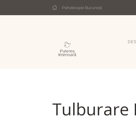
Psihoterapie București
DES
Tulburare