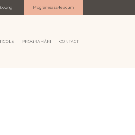
Programează-te acum
622409
TICOLE
PROGRAMĂRI
CONTACT