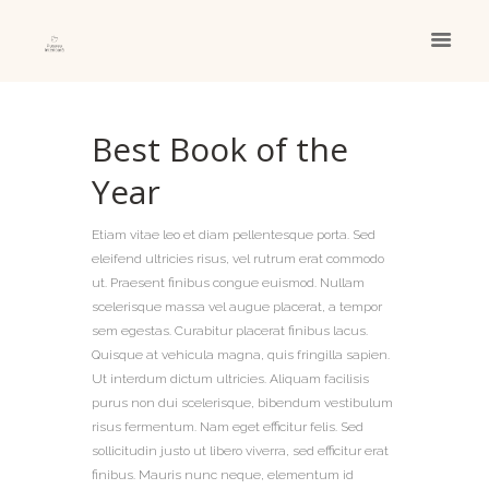
Best Book of the
Year
Etiam vitae leo et diam pellentesque porta. Sed
eleifend ultricies risus, vel rutrum erat commodo
ut. Praesent finibus congue euismod. Nullam
scelerisque massa vel augue placerat, a tempor
sem egestas. Curabitur placerat finibus lacus.
Quisque at vehicula magna, quis fringilla sapien.
Ut interdum dictum ultricies. Aliquam facilisis
purus non dui scelerisque, bibendum vestibulum
risus fermentum. Nam eget efficitur felis. Sed
sollicitudin justo ut libero viverra, sed efficitur erat
finibus. Mauris nunc neque, elementum id