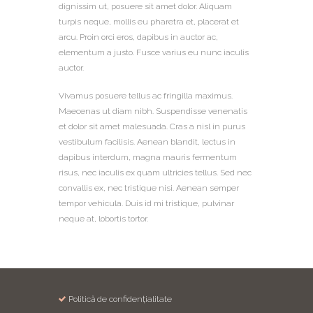
dignissim ut, posuere sit amet dolor. Aliquam
turpis neque, mollis eu pharetra et, placerat et
arcu. Proin orci eros, dapibus in auctor ac,
elementum a justo. Fusce varius eu nunc iaculis
auctor.
Vivamus posuere tellus ac fringilla maximus.
Maecenas ut diam nibh. Suspendisse venenatis
et dolor sit amet malesuada. Cras a nisl in purus
vestibulum facilisis. Aenean blandit, lectus in
dapibus interdum, magna mauris fermentum
risus, nec iaculis ex quam ultricies tellus. Sed nec
convallis ex, nec tristique nisi. Aenean semper
tempor vehicula. Duis id mi tristique, pulvinar
neque at, lobortis tortor.
Politică de confidențialitate