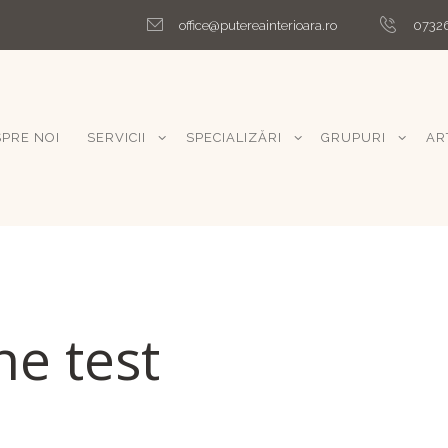
office@putereainterioara.ro
0732
PRE NOI
SERVICII
SPECIALIZĂRI
GRUPURI
AR
e test