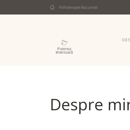
Psihoterapie București
DES
Despre min