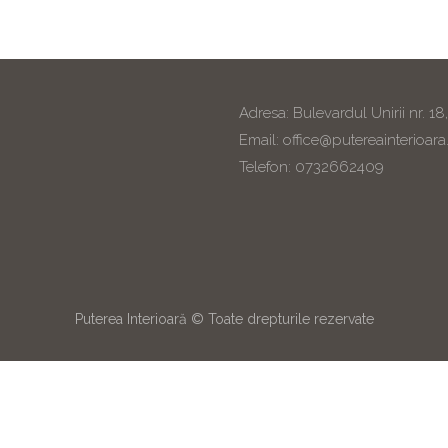
Adresa: Bulevardul Unirii nr. 18
Email: office@putereainterioara
Telefon: 0732662409
Puterea Interioară © Toate drepturile rezervate