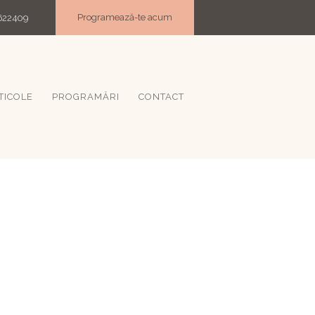
Programează-te acum
622409
TICOLE
PROGRAMĂRI
CONTACT